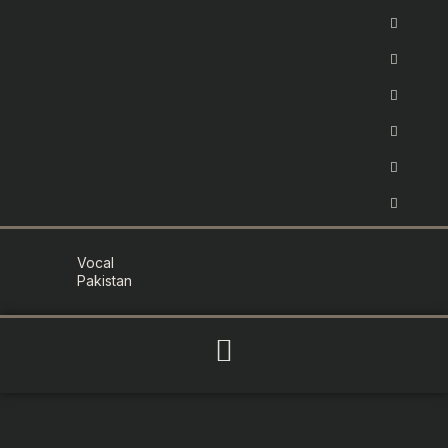
Skip
F
I
Y
L
P
X
a
n
o
i
i
-
to
c
s
u
n
n
t
e
t
t
k
t
w
content
b
a
u
e
e
i
o
g
b
d
r
t
o
r
e
i
e
t
k
a
n
s
e
m
-
t
r
i
n
Vocal
Pakistan