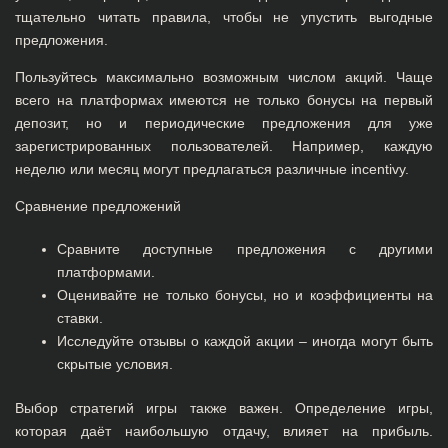
тщательно читать правила, чтобы не упустить выгодные
предложения.
Пользуйтесь максимально возможным числом акций. Чаще
всего на платформах имеются не только бонусы на первый
депозит, но и периодические предложения для уже
зарегистрированных пользователей. Например, каждую
неделю или месяц могут предлагаться различные incentivy.
Сравнение предложений
Сравните доступные предложения с другими
платформами.
Оценивайте не только бонусы, но и коэффициенты на
ставки.
Исследуйте отзывы о каждой акции – иногда могут быть
скрытые условия.
Выбор стратегий игры также важен. Определение игры,
которая даёт наибольшую отдачу, влияет на прибыль.