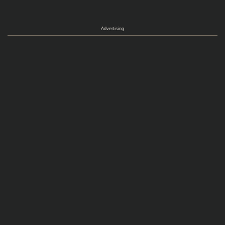
Advertising