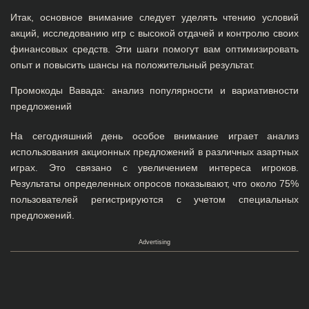
Итак, основное внимание следует уделять чтению условий
акций, исследованию игр с высокой отдачей и контролю своих
финансовых средств. Эти шаги помогут вам оптимизировать
опыт и повысить шансы на положительный результат.
Промокоды Вавада: анализ популярности и вариативности
предложений
На сегодняшний день особое внимание играет анализ
использования акционных предложений в различных азартных
играх. Это связано с увеличением интереса игроков.
Результаты определенных опросов показывают, что около 75%
пользователей регистрируются с учетом специальных
предложений.
Advertising